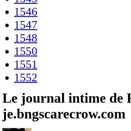
1546
1547
1548
1550
1551
1552
Le journal intime de 
je.bngscarecrow.com