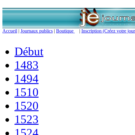
Accueil
|
Journaux publics
|
Boutique
|
Inscription (Créez votre jour
Début
1483
1494
1510
1520
1523
1524