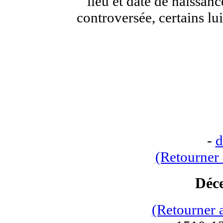
lieu et date de naissanc
controversée, certains l
-
d
(Retourner 
Déc
(Retourner 