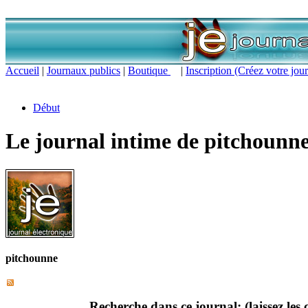
Accueil
|
Journaux publics
|
Boutique
|
Inscription (Créez votre jour
Début
Le journal intime de pitchounn
pitchounne
Recherche dans ce journal:
(laissez le